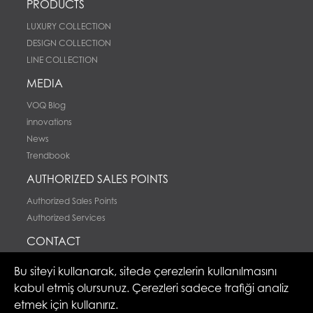
PRODUCTS
LUXURY COLLECTION
DESIGN COLLECTION
LINE COLLECTION
MEDIA
VOQ Blog
innovations
News
Trendbook
AUTHORIZED SALES POINTS
Authorized Sales Points
Authorized Services
CONTACT
Contact
Bu siteyi kullanarak, sitede çerezlerin kullanılmasını
kabul etmiş olursunuz. Çerezleri sadece trafiği analiz
etmek için kullanırız.