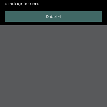
etmek için kullanırız.
Kabul Et
Palo Santo
RECENSIONE IN DETTAGLIO