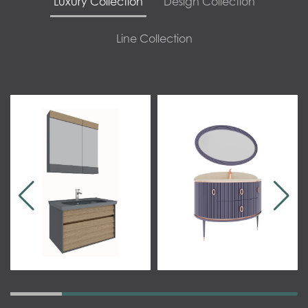
Luxury Collection
Design Collection
Line Collection
Aden 80 - 100 cm
Blanc