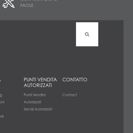
FACILE
A
PUNTI VENDITA
CONTATTO
AUTORIZZATI
g
Punti Vendita
Contact
oni
Autorizzati
Servizi Autorizzati
ok