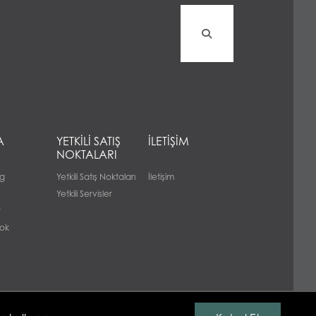
A
YETKİLİ SATIŞ
İLETİŞİM
NOKTALARI
g
Yetkili Satış Noktaları
İletişim
Yetkili Servisler
r
ok