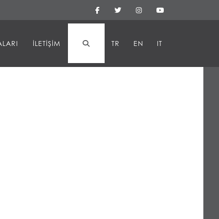
ALARI
İLETIŞIM
TR
EN
IT